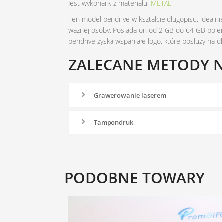
Jest wykonany z materiału:
METAL
Ten model pendrive w kształcie długopisu, idealn
ważnej osoby. Posiada on od 2 GB do 64 GB pojem
pendrive zyska wspaniałe logo, które posłuży na d
ZALECANE METODY 
Grawerowanie laserem
Tampondruk
PODOBNE TOWARY