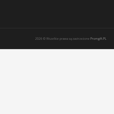
2026 © Wszelkie prawa są zastrzeżone
Promgift.PL