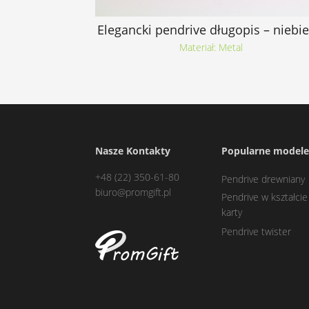
Elegancki pendrive długopis – niebie
Materiał: Metal
Nasze Kontakty
Popularne model
+48 (22) 350-61-80
Pendrive drewniany
biuro@promgift.pl
Pendrive w kształcie
karty
Pendrive twister