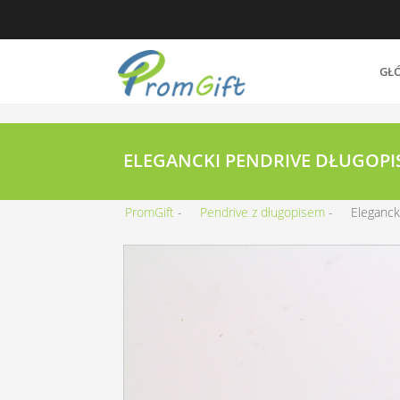
GŁ
ELEGANCKI PENDRIVE DŁUGOPIS 
PromGift
Pendrive z długopisem
Eleganck