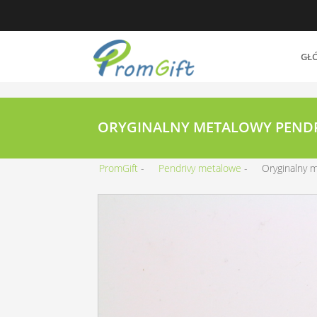
GŁ
ORYGINALNY METALOWY PENDRI
PromGift
Pendrivy metalowe
Oryginalny 