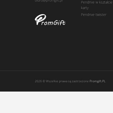
biuro@promgift.pl
Pendrive w kształcie
karty
Pendrive twister
2026 © Wszelkie prawa są zastrzeżone
Promgift.PL