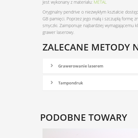
Jest wykonany z materiału:
METAL
Oryginalny pendrive o niezwykłym kształcie dostęp
GB pamięci. Poprzez jego małą i szczupłą formę zm
smyczki. Zaimponuje najbardziej wymagającemu kl
grawer laserowy.
ZALECANE METODY 
Grawerowanie laserem
Tampondruk
PODOBNE TOWARY