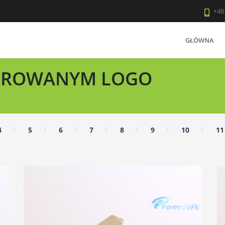
+48
GŁÓWNA
WEROWANYM LOGO
4
5
6
7
8
9
10
11