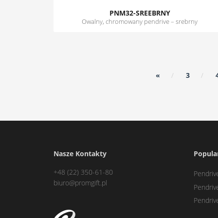
PNM32-SREEBRNY
Owalny, chromowany pendrive – srebrny
«
3
Nasze Kontakty
Popula
+48 (22) 350-61-80
Pendriv
biuro@promgift.pl
Pendrive
Pendriv