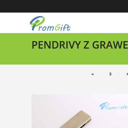
PENDRIVY Z GRA
«
3