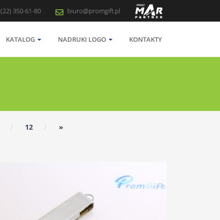
 (22) 350-61-80
biuro@promgift.pl
KATALOG
NADRUKI LOGO
KONTAKTY
12
»