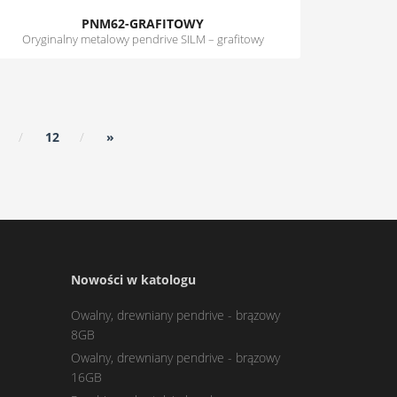
PNM62-GRAFITOWY
Oryginalny metalowy pendrive SILM – grafitowy
12
»
Nowości w katologu
Owalny, drewniany pendrive - brązowy
8GB
Owalny, drewniany pendrive - brązowy
16GB