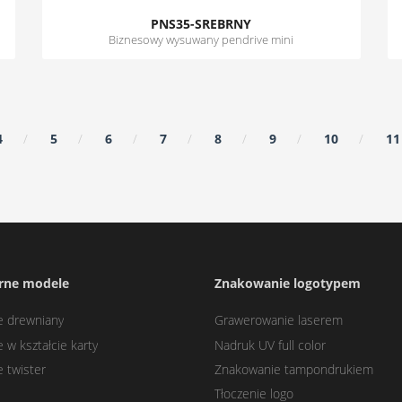
PNS35-SREBRNY
Biznesowy wysuwany pendrive mini
4
5
6
7
8
9
10
11
rne modele
Znakowanie logotypem
e drewniany
Grawerowanie laserem
 w kształcie karty
Nadruk UV full color
e twister
Znakowanie tampondrukiem
Tłoczenie logo